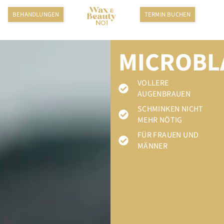
BEHAND­LUNGEN
TERMIN BUCHEN
MICROBL
VOLLERE
AUGENBRAUEN
SCHMINKEN NICHT
MEHR NÖTIG
FÜR FRAUEN UND
MÄNNER